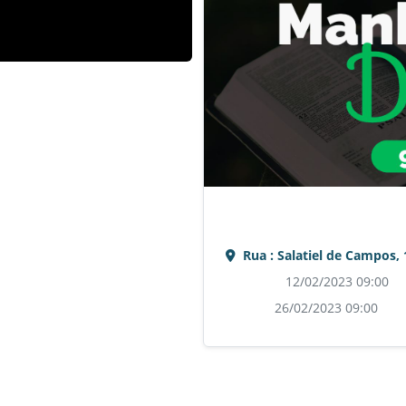
SOBRE O EVEN
Rua : Salatiel de Campos, 
Início:
12/02/2023 09:00
Fim:
26/02/2023 09:00
Cultos aos domingos pela manhã 