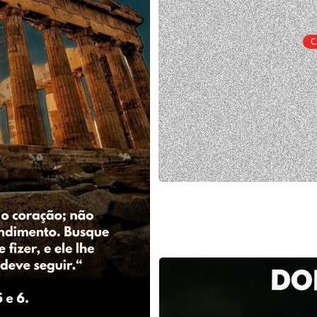
C
Culto Manhã com
domingos às 9h)