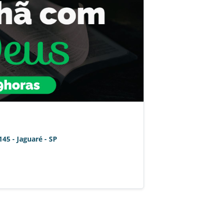
TO
145 - Jaguaré - SP
na igreja SEDE.