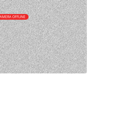
AMERA OFFLINE
cidade
ookies tem como objetivo informar como
es pessoais. Além da coleta de
demos utilizar cookies e web beacons.
e dados pessoais