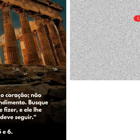
C
Política de priva
Esta política de privacidade e c
coletamos e utilizamos informaçõ
informações pessoais, também po
Sobre a privacidade d